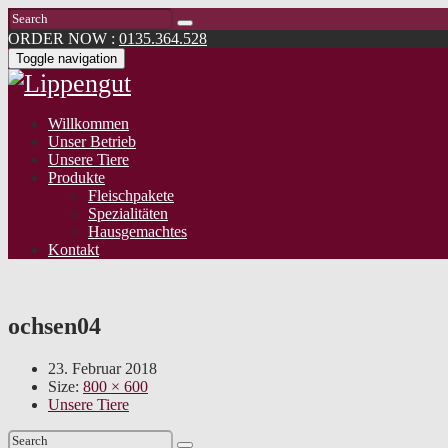
ORDER NOW :
0135.364.528
Toggle navigation
Willkommen
Unser Betrieb
Unsere Tiere
Produkte
Fleischpakete
Spezialitäten
Hausgemachtes
Kontakt
ochsen04
23. Februar 2018
Size:
800 × 600
Unsere Tiere