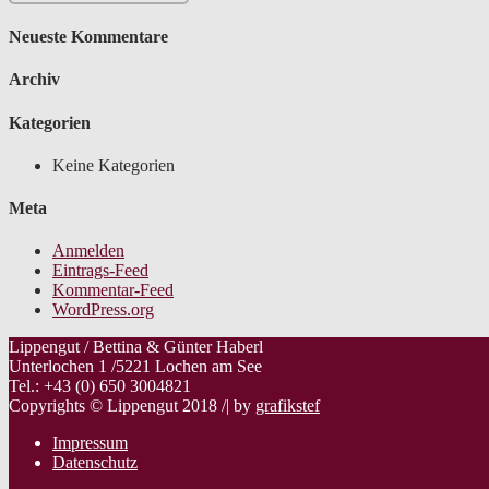
Neueste Kommentare
Archiv
Kategorien
Keine Kategorien
Meta
Anmelden
Eintrags-Feed
Kommentar-Feed
WordPress.org
Lippengut / Bettina & Günter Haberl
Unterlochen 1 /5221 Lochen am See
Tel.: +43 (0) 650 3004821
Copyrights © Lippengut 2018 /| by
grafikstef
Impressum
Datenschutz